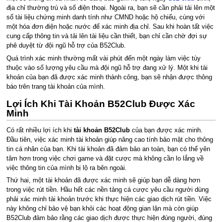
địa chỉ thường trú và số điện thoại. Ngoài ra, bạn sẽ cần phải tải lên một
số tài liệu chứng minh danh tính như CMND hoặc hộ chiếu, cùng với
một hóa đơn điện hoặc nước để xác minh địa chỉ. Sau khi hoàn tất việc
cung cấp thông tin và tải lên tài liệu cần thiết, bạn chỉ cần chờ đợi sự
phê duyệt từ đội ngũ hỗ trợ của B52Club.
Quá trình xác minh thường mất vài phút đến một ngày làm việc tùy
thuộc vào số lượng yêu cầu mà đội ngũ hỗ trợ đang xử lý. Một khi tài
khoản của bạn đã được xác minh thành công, bạn sẽ nhận được thông
báo trên trang tài khoản của mình.
Lợi Ích Khi Tài Khoản B52Club Được Xác
Minh
Có rất nhiều lợi ích khi
tài khoản B52Club
của bạn được xác minh.
Đầu tiên, việc xác minh tài khoản giúp nâng cao tính bảo mật cho thông
tin cá nhân của bạn. Khi tài khoản đã đảm bảo an toàn, bạn có thể yên
tâm hơn trong việc chơi game và đặt cược mà không cần lo lắng về
việc thông tin của mình bị lộ ra bên ngoài.
Thứ hai, một tài khoản đã được xác minh sẽ giúp bạn dễ dàng hơn
trong việc rút tiền. Hầu hết các nền tảng cá cược yêu cầu người dùng
phải xác minh tài khoản trước khi thực hiện các giao dịch rút tiền. Việc
này không chỉ bảo vệ bạn khỏi các hoạt động gian lận mà còn giúp
B52Club đảm bảo rằng các giao dịch được thực hiện đúng người, đúng